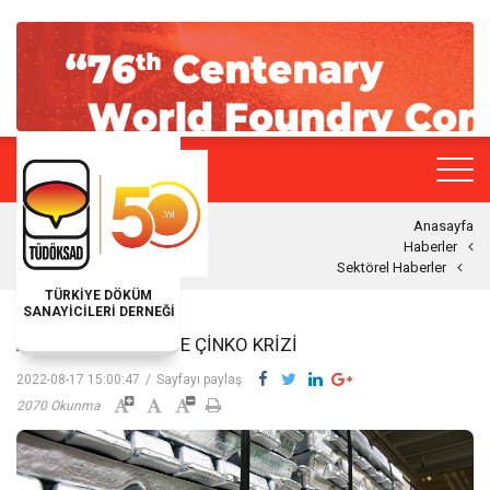
Anasayfa
Haberler
Sektörel Haberler
TÜRKİYE DÖKÜM
SANAYİCİLERİ DERNEĞİ
AVRUPA'DA ŞIMDI DE ÇINKO KRIZI
2022-08-17 15:00:47
/
Sayfayı paylaş
2070 Okunma