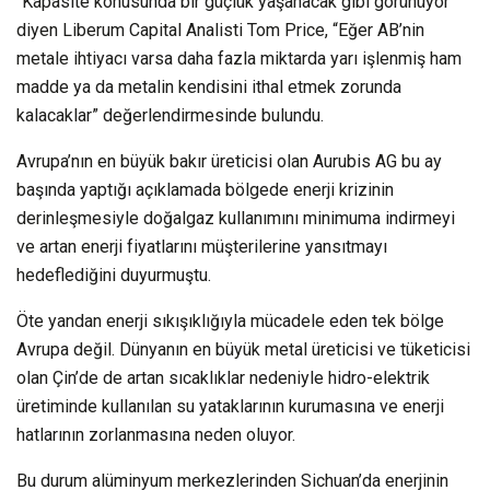
“Kapasite konusunda bir güçlük yaşanacak gibi görünüyor”
diyen Liberum Capital Analisti Tom Price, “Eğer AB’nin
metale ihtiyacı varsa daha fazla miktarda yarı işlenmiş ham
madde ya da metalin kendisini ithal etmek zorunda
kalacaklar” değerlendirmesinde bulundu.
Avrupa’nın en büyük bakır üreticisi olan Aurubis AG bu ay
başında yaptığı açıklamada bölgede enerji krizinin
derinleşmesiyle doğalgaz kullanımını minimuma indirmeyi
ve artan enerji fiyatlarını müşterilerine yansıtmayı
hedeflediğini duyurmuştu.
Öte yandan enerji sıkışıklığıyla mücadele eden tek bölge
Avrupa değil. Dünyanın en büyük metal üreticisi ve tüketicisi
olan Çin’de de artan sıcaklıklar nedeniyle hidro-elektrik
üretiminde kullanılan su yataklarının kurumasına ve enerji
hatlarının zorlanmasına neden oluyor.
Bu durum alüminyum merkezlerinden Sichuan’da enerjinin