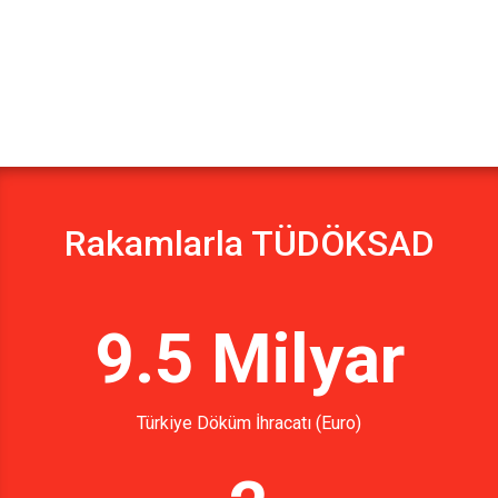
Rakamlarla TÜDÖKSAD
9.5 Milyar
Türkiye Döküm İhracatı (Euro)