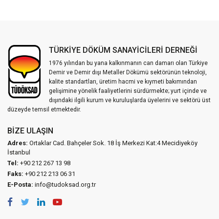
TÜRKİYE DÖKÜM SANAYİCİLERİ DERNEĞİ
1976 yılından bu yana kalkınmanın can damarı olan Türkiye
Demir ve Demir dışı Metaller Dökümü sektörünün teknoloji,
kalite standartları, üretim hacmi ve kıymeti bakımından
gelişimine yönelik faaliyetlerini sürdürmekte; yurt içinde ve
dışındaki ilgili kurum ve kuruluşlarda üyelerini ve sektörü üst
düzeyde temsil etmektedir.
BIZE ULAŞIN
Adres:
Ortaklar Cad. Bahçeler Sok. 18 İş Merkezi Kat:4 Mecidiyeköy
İstanbul
Tel:
+90 212 267 13 98
Faks:
+90 212 213 06 31
E-Posta:
info@tudoksad.org.tr