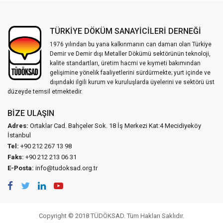
TÜRKİYE DÖKÜM SANAYİCİLERİ DERNEĞİ
1976 yılından bu yana kalkınmanın can damarı olan Türkiye
Demir ve Demir dışı Metaller Dökümü sektörünün teknoloji,
kalite standartları, üretim hacmi ve kıymeti bakımından
gelişimine yönelik faaliyetlerini sürdürmekte; yurt içinde ve
dışındaki ilgili kurum ve kuruluşlarda üyelerini ve sektörü üst
düzeyde temsil etmektedir.
BIZE ULAŞIN
Adres:
Ortaklar Cad. Bahçeler Sok. 18 İş Merkezi Kat:4 Mecidiyeköy
İstanbul
Tel:
+90 212 267 13 98
Faks:
+90 212 213 06 31
E-Posta:
info@tudoksad.org.tr
Copyright © 2018 TÜDÖKSAD. Tüm Hakları Saklıdır.