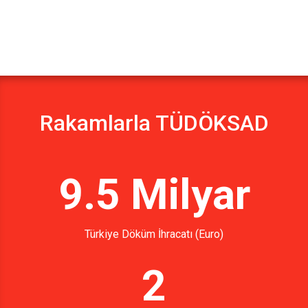
Rakamlarla TÜDÖKSAD
9.5 Milyar
Türkiye Döküm İhracatı (Euro)
2