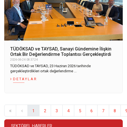
TÜDÖKSAD ve TAYSAD, Sanayi Gündemine İlişkin
Ortak Bir Değerlendirme Toplantısı Gerçekleştirdi
2026-06-24 08:37:24
TÜDÖKSAD ve TAYSAD, 23 Haziran 2026 tarihinde
gerçekleştirdikleri ortak değerlendirme ...
DETAYLAR
1
2
3
4
5
6
7
8
SEKTÖREL HABERLER