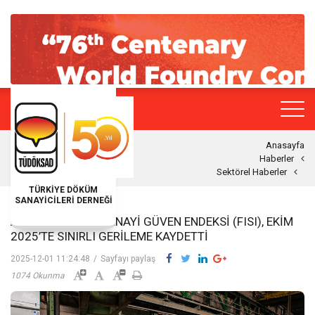
Anasayfa
Haberler
Sektörel Haberler
TÜRKİYE DÖKÜM
SANAYİCİLERİ DERNEĞİ
AVRUPA DÖKÜM SANAYI GÜVEN ENDEKSI (FISI), EKIM
2025’TE SINIRLI GERILEME KAYDETTI
2025-12-01 11:24:48
/
Sayfayı paylaş
1074 Okunma