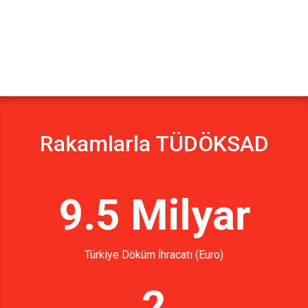
Rakamlarla TÜDÖKSAD
9.5 Milyar
Türkiye Döküm İhracatı (Euro)
2