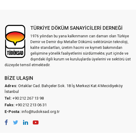
TÜRKİYE DÖKÜM SANAYİCİLERİ DERNEĞİ
1976 yılından bu yana kalkınmanın can damarı olan Türkiye
Demir ve Demir dışı Metaller Dökümü sektörünün teknoloji,
kalite standartları, üretim hacmi ve kıymeti bakımından
gelişimine yönelik faaliyetlerini sürdürmekte; yurt içinde ve
dışındaki ilgili kurum ve kuruluşlarda üyelerini ve sektörü üst
düzeyde temsil etmektedir.
BIZE ULAŞIN
Adres:
Ortaklar Cad. Bahçeler Sok. 18 İş Merkezi Kat:4 Mecidiyeköy
İstanbul
Tel:
+90 212 267 13 98
Faks:
+90 212 213 06 31
E-Posta:
info@tudoksad.org.tr