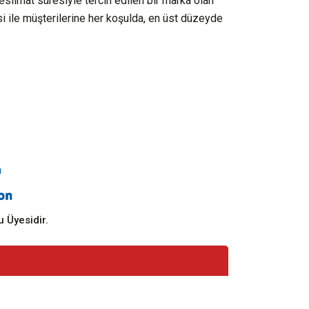
 teslimat süresiyle tercih edilen bir marka olan
i ile müşterilerine her koşulda, en üst düzeyde
 Üyesidir.