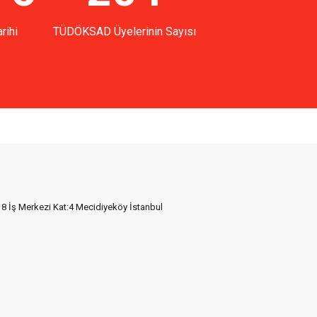
rihi
TÜDÖKSAD Üyelerinin Sayısı
18 İş Merkezi Kat:4 Mecidiyeköy İstanbul