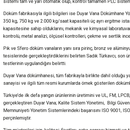
sistemi tam ve yarı otomatik olup, kontrol tamamen PLC sisteml
Döküm fabrikasıyla ilgili bilgileri ise Duyar Vana Dökümhane Yö
350 kg, 750 kg ve 2.000 kg/saat kapasiteli üç ayrı ergitme ist
kapasitesine sahip olduklarını, mekanik ve kimyasal laboratuva
kontrolü, metal analizi, ölçüsel kontrolleri, çekme ve sertlik ince
Pik ve Sfero döküm vanaların yanı sıra pirinç, bronz ve alümin
tesislerinde gerçekleştirdiklerini belirten Sadık Türkavcı, son 
testlerinin uygulandığını belirtti.
Duyar Vana dökümhanesi, tüm fabrikayla birlikte dahil olduğu y
sanayisi ve ilgili tüm resmi kurumlarda örnek gösterilen döküm
Türkiye’de ilk defa yangın ürünlerinin üretimini ve UL, FM, LPC
gerçekleştiren Duyar Vana; Kalite Sistem Yönetimi, Bilgi Güven
Memnuniyeti Yönetim Sistemlerindeki başarısını ISO 9001, IS
perçinlemiştir.