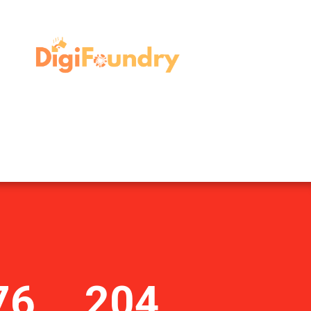
76
204