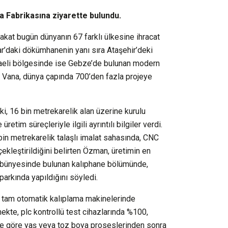
 Fabrikasına ziyarette bulundu.
akat bugün dünyanın 67 farklı ülkesine ihracat
nar’daki dökümhanenin yanı sıra Ataşehir’deki
caeli bölgesinde ise Gebze’de bulunan modern
r Vana, dünya çapında 700’den fazla projeye
ki, 16 bin metrekarelik alan üzerine kurulu
im süreçleriyle ilgili ayrıntılı bilgiler verdi.
bin metrekarelik talaşlı imalat sahasında, CNC
ekleştirildiğini belirten Özman, üretimin en
a bünyesinde bulunan kalıphane bölümünde,
arkında yapıldığını söyledi.
; tam otomatik kalıplama makinelerinde
ekte, plc kontrollü test cihazlarında %100,
ebe göre yaş veya toz boya proseslerinden sonra