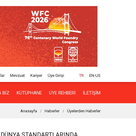
lar
Mevzuat
Kariyer
Üye Girişi
TR
EN-US
 BIZ
KÜTÜPHANE
ÜYE REHBERI
İLETIŞIM
Anasayfa
Haberler
Üyelerden Haberler
A DÜNYA STANDARTLARINDA