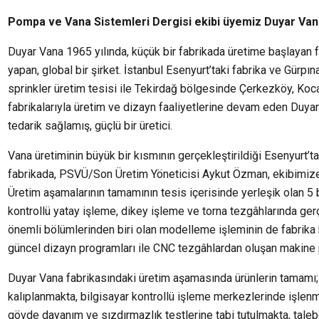
Pompa ve Vana Sistemleri Dergisi ekibi üyemiz Duyar Vana
Duyar Vana 1965 yılında, küçük bir fabrikada üretime başlayan f
yapan, global bir şirket. İstanbul Esenyurt’taki fabrika ve Gürpı
sprinkler üretim tesisi ile Tekirdağ bölgesinde Çerkezköy, Ko
fabrikalarıyla üretim ve dizayn faaliyetlerine devam eden Duya
tedarik sağlamış, güçlü bir üretici.
Vana üretiminin büyük bir kısmının gerçekleştirildiği Esenyurt’ta
fabrikada, PSVÜ/Son Üretim Yöneticisi Aykut Özman, ekibimize üret
Üretim aşamalarının tamamının tesis içerisinde yerleşik olan 5 
kontrollü yatay işleme, dikey işleme ve torna tezgâhlarında gerç
önemli bölümlerinden biri olan modelleme işleminin de fabrik
güncel dizayn programları ile CNC tezgâhlardan oluşan makine p
Duyar Vana fabrikasındaki üretim aşamasında ürünlerin tamamı
kalıplanmakta, bilgisayar kontrollü işleme merkezlerinde işlenm
gövde dayanım ve sızdırmazlık testlerine tabi tutulmakta, tal