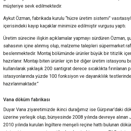
müşteriye sevk edilmektedir.
Aykut Özman, fabrikada kurulu “hücre üretim sistemi” vasıtasıyl
içerisindeki kayıp kaçaklar minimize edilmiştir vurgusu yaptı.
Üretim sürecine ilişkin açıklamalar yapmayı sürdüren Özman, şu
sahasının içine alınmış olup, malzeme talepleri süpermarket raf
beslenmektedir. Montaj bölümünde ürünler büyük bir titizlik iç
hazırlanır. Montajı biten ürünler için bir diğer üretim istasyonu
kullanılarak yaklaşık 200 santigrat derece sıcaklıkta fırınlanan 
istasyonlarında yüzde 100 fonksiyon ve dayanıklılık testlerind
hazırlanmaktadır.”
Vana döküm fabrikası
Duyar Vana ziyaretimizde ikinci durağımız ise Gürpınar’daki dök
üzerine yerleşik olup, bünyesinde 2008 yılında devreye alınan 
2010 yılında kurulan İngiltere menşeli reçine hattı bulunan dö