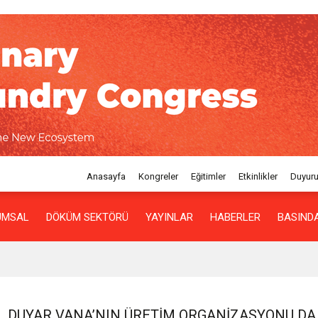
Anasayfa
Kongreler
Eğitimler
Etkinlikler
Duyuru
UMSAL
DÖKÜM SEKTÖRÜ
YAYINLAR
HABERLER
BASINDA
DUYAR VANA’NIN ÜRETIM ORGANIZASYONU D