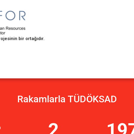
sinin bir ortağıdır.
Rakamlarla TÜDÖKSAD
r
2
19