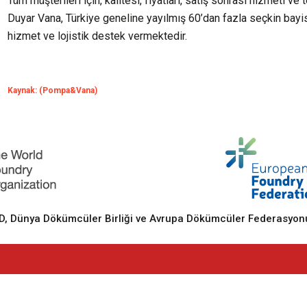
Tüm müşterileri için, kalitesi, fiyatları, satış sonrası hizmeti ve
Duyar Vana, Türkiye geneline yayılmış 60’dan fazla seçkin bayis
hizmet ve lojistik destek vermektedir.
Kaynak: (Pompa&Vana)
 Dünya Dökümcüler Birliği ve Avrupa Dökümcüler Federasyonu