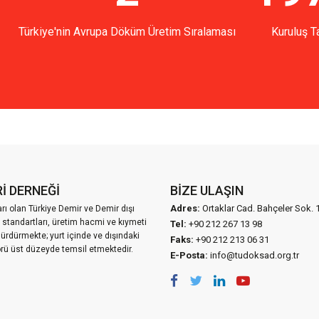
Türkiye'nin Avrupa Döküm Üretim Sıralaması
Kuruluş Ta
İ DERNEĞİ
BIZE ULAŞIN
Adres:
Ortaklar Cad. Bahçeler Sok. 
ı olan Türkiye Demir ve Demir dışı
 standartları, üretim hacmi ve kıymeti
Tel:
+90 212 267 13 98
sürdürmekte; yurt içinde ve dışındaki
Faks:
+90 212 213 06 31
törü üst düzeyde temsil etmektedir.
E-Posta:
info@tudoksad.org.tr