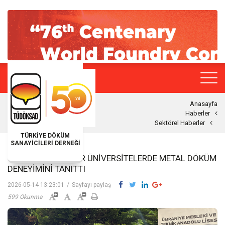
Anasayfa
Haberler
Sektörel Haberler
TÜRKİYE DÖKÜM
SANAYİCİLERİ DERNEĞİ
GENÇ DÖKÜMCÜLER ÜNIVERSITELERDE METAL DÖKÜM
DENEYIMINI TANITTI
2026-05-14 13:23:01
/
Sayfayı paylaş
599 Okunma