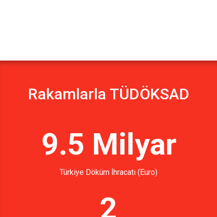
Rakamlarla TÜDÖKSAD
9.5 Milyar
Türkiye Döküm İhracatı (Euro)
2