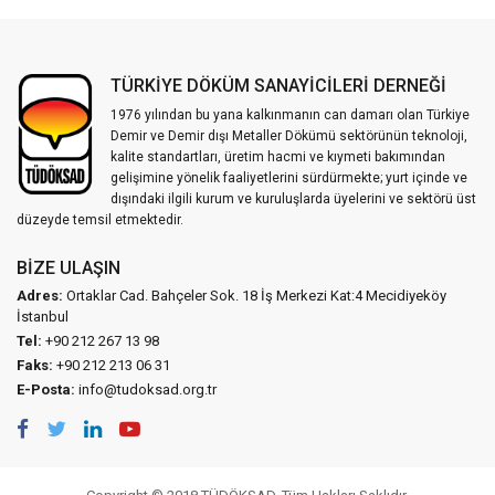
TÜRKİYE DÖKÜM SANAYİCİLERİ DERNEĞİ
1976 yılından bu yana kalkınmanın can damarı olan Türkiye
Demir ve Demir dışı Metaller Dökümü sektörünün teknoloji,
kalite standartları, üretim hacmi ve kıymeti bakımından
gelişimine yönelik faaliyetlerini sürdürmekte; yurt içinde ve
dışındaki ilgili kurum ve kuruluşlarda üyelerini ve sektörü üst
düzeyde temsil etmektedir.
BIZE ULAŞIN
Adres:
Ortaklar Cad. Bahçeler Sok. 18 İş Merkezi Kat:4 Mecidiyeköy
İstanbul
Tel:
+90 212 267 13 98
Faks:
+90 212 213 06 31
E-Posta:
info@tudoksad.org.tr