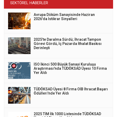
SEKTÖREL HABERLER
Avrupa Döküm Sanayisinde Haziran
2026'da İstikrar Sinyalleri
2025’te Daralma Sürdü; İhracat Tampon
Görevi Gördü, İç Pazarda İthalat Baskısı
Derinleşti
İSO İkinci 500 Büyük Sanayi Kuruluşu
Araştırması'nda TÜDÖKSAD Üyesi 10 Firma
Yer Aldı
TÜDÖKSAD Üyesi 8 Firma OİB İhracat Başarı
Ödülleri'nde Yer Aldı
2025 TİM İlk 1000 Listesinde TÜDÖKSAD