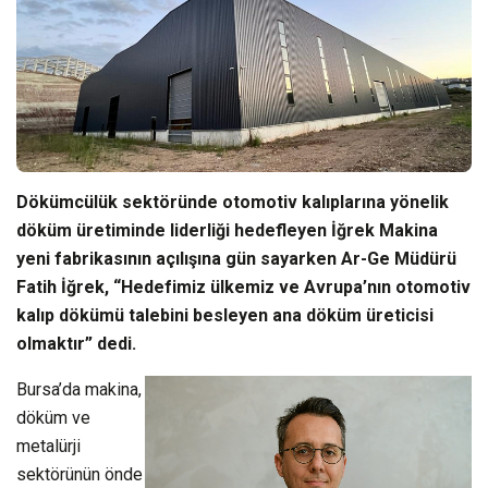
Dökümcülük sektöründe otomotiv kalıplarına yönelik
döküm üretiminde liderliği hedefleyen İğrek Makina
yeni fabrikasının açılışına gün sayarken Ar-Ge Müdürü
Fatih İğrek, “Hedefimiz ülkemiz ve Avrupa’nın otomotiv
kalıp dökümü talebini besleyen ana döküm üreticisi
olmaktır” dedi.
Bursa’da makina,
döküm ve
metalürji
sektörünün önde