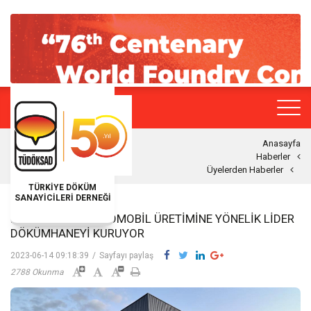
Anasayfa
Haberler
Üyelerden Haberler
TÜRKİYE DÖKÜM
SANAYİCİLERİ DERNEĞİ
İĞREK MAKINA, OTOMOBIL ÜRETIMINE YÖNELIK LIDER
DÖKÜMHANEYI KURUYOR
2023-06-14 09:18:39
/
Sayfayı paylaş
2788 Okunma