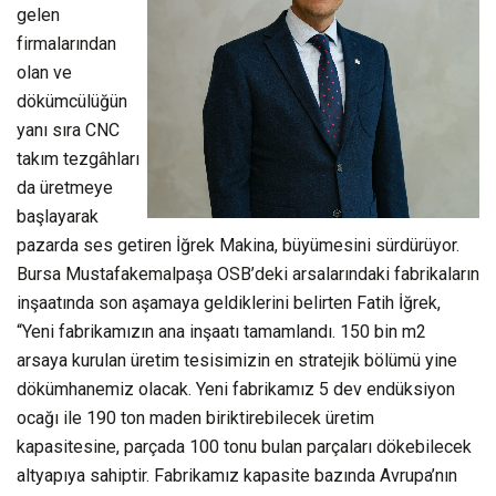
gelen
firmalarından
olan ve
dökümcülüğün
yanı sıra CNC
takım tezgâhları
da üretmeye
başlayarak
pazarda ses getiren İğrek Makina, büyümesini sürdürüyor.
Bursa Mustafakemalpaşa OSB’deki arsalarındaki fabrikaların
inşaatında son aşamaya geldiklerini belirten Fatih İğrek,
“Yeni fabrikamızın ana inşaatı tamamlandı. 150 bin m2
arsaya kurulan üretim tesisimizin en stratejik bölümü yine
dökümhanemiz olacak. Yeni fabrikamız 5 dev endüksiyon
ocağı ile 190 ton maden biriktirebilecek üretim
kapasitesine, parçada 100 tonu bulan parçaları dökebilecek
altyapıya sahiptir. Fabrikamız kapasite bazında Avrupa’nın