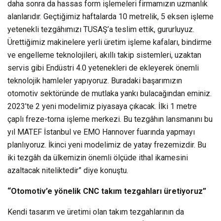
daha sonra da hassas form işlemeleri firmamızın uzmanlık
alanlarıdır. Geçtiğimiz haftalarda 10 metrelik, 5 eksen işleme
yetenekli tezgâhımızı TUSAŞ’a teslim ettik, gururluyuz.
Ürettiğimiz makinelere yerli üretim işleme kafaları, bindirme
ve engelleme teknolojileri, akıllı takip sistemleri, uzaktan
servis gibi Endüstri 4.0 yetenekleri de ekleyerek önemli
teknolojik hamleler yapıyoruz. Buradaki başarımızın
otomotiv sektöründe de mutlaka yankı bulacağından eminiz.
2023’te 2 yeni modelimiz piyasaya çıkacak. İlki 1 metre
çaplı freze-torna işleme merkezi. Bu tezgâhın lansmanını bu
yıl MATEF İstanbul ve EMO Hannover fuarında yapmayı
planlıyoruz. İkinci yeni modelimiz de yatay frezemizdir. Bu
iki tezgâh da ülkemizin önemli ölçüde ithal ikamesini
azaltacak niteliktedir” diye konuştu.
“Otomotiv’e yönelik CNC takım tezgahları üretiyoruz”
Kendi tasarım ve üretimi olan takım tezgahlarının da