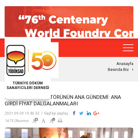
Anasayfa
Basında Biz
TÜRKİYE DÖKÜM
SANAYİCİLERİ DERNEĞİ
METAL DÖKÜM SEKTÖRÜNÜN ANA GÜNDEMI: ANA
GIRDI FIYAT DALGALANMALARI
2021-09-29 10:46:32
/
Sayfayı paylaş
1675 Okunma