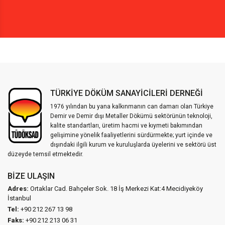
TÜRKİYE DÖKÜM SANAYİCİLERİ DERNEĞİ
1976 yılından bu yana kalkınmanın can damarı olan Türkiye
Demir ve Demir dışı Metaller Dökümü sektörünün teknoloji,
kalite standartları, üretim hacmi ve kıymeti bakımından
gelişimine yönelik faaliyetlerini sürdürmekte; yurt içinde ve
dışındaki ilgili kurum ve kuruluşlarda üyelerini ve sektörü üst
düzeyde temsil etmektedir.
BIZE ULAŞIN
Adres:
Ortaklar Cad. Bahçeler Sok. 18 İş Merkezi Kat:4 Mecidiyeköy
İstanbul
Tel:
+90 212 267 13 98
Faks:
+90 212 213 06 31