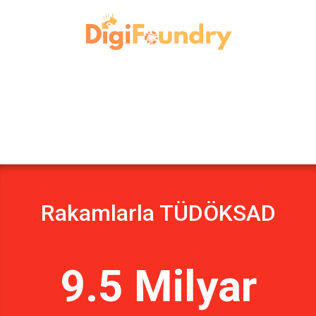
Rakamlarla TÜDÖKSAD
9.5 Milyar