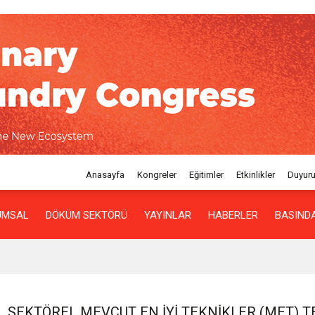
Anasayfa
Kongreler
Eğitimler
Etkinlikler
Duyuru
UMSAL
DÖKÜM SEKTÖRÜ
YAYINLAR
HABERLER
BASINDA
SEKTÖREL MEVCUT EN İYI TEKNIKLER (MET) T