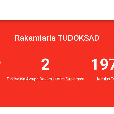
Rakamlarla TÜDÖKSAD
r
2
19
Türkiye'nin Avrupa Döküm Üretim Sıralaması
Kuruluş Ta