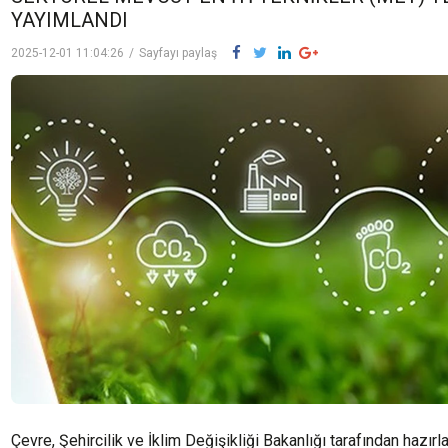
YAYIMLANDI
2025-12-01 11:04:26
/
Sayfayı paylaş
Çevre, Şehircilik ve İklim Değişikliği Bakanlığı tarafından hazır