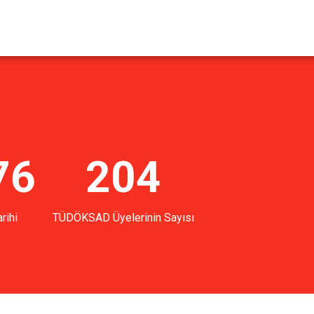
76
204
rihi
TÜDÖKSAD Üyelerinin Sayısı