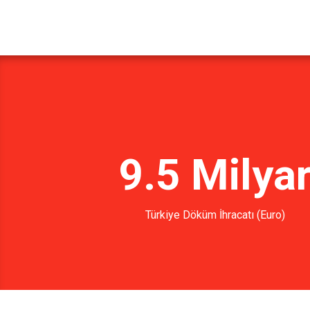
9.5 Milya
Türkiye Döküm İhracatı (Euro)