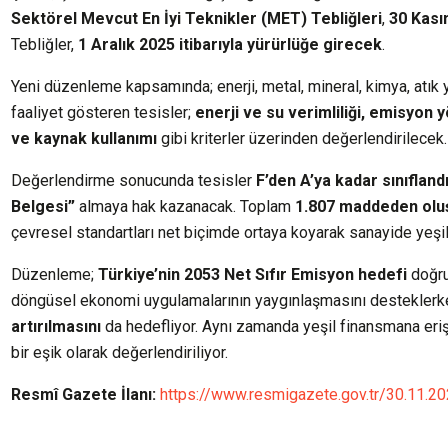
Sektörel Mevcut En İyi Teknikler (MET) Tebliğleri
,
30 Kası
Tebliğler,
1 Aralık 2025 itibarıyla yürürlüğe girecek
.
Yeni düzenleme kapsamında; enerji, metal, mineral, kimya, atık y
faaliyet gösteren tesisler;
enerji ve su verimliliği, emisyon 
ve kaynak kullanımı
gibi kriterler üzerinden değerlendirilecek.
Değerlendirme sonucunda tesisler
F’den A’ya kadar sınıflan
Belgesi”
almaya hak kazanacak. Toplam
1.807 maddeden oluş
çevresel standartları net biçimde ortaya koyarak sanayide yeşil
Düzenleme;
Türkiye’nin 2053 Net Sıfır Emisyon hedefi
doğru
döngüsel ekonomi uygulamalarının yaygınlaşmasını desteklerk
artırılmasını
da hedefliyor. Aynı zamanda yeşil finansmana eri
bir eşik olarak değerlendiriliyor.
Resmî Gazete İlanı:
https://www.resmigazete.gov.tr/30.11.2