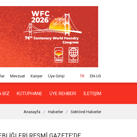
lar
Mevzuat
Kariyer
Üye Girişi
TR
EN-US
 BIZ
KÜTÜPHANE
ÜYE REHBERI
İLETIŞIM
Anasayfa
Haberler
Sektörel Haberler
EBLIĞLERI RESMÎ GAZETE’DE