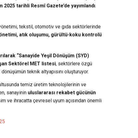
m 2025 tarihli Resmî Gazete’de yayımlandı
.
önetimi, tekstil, otomotiv ve gıda sektörlerinde
yönetimi, atık oluşumu, gürültü-koku kontrolü
dırılarak “Sanayide Yeşil Dönüşüm (SYD)
an Sektörel MET listesi
, sektörlere özgü
 dönüşümün teknik altyapısını oluşturuyor.
ltusunda temiz üretim teknolojilerinin ve
en, sanayinin
uluslararası rekabet gücünün
şim ve ihracatta çevresel uyum açısından önemli
025