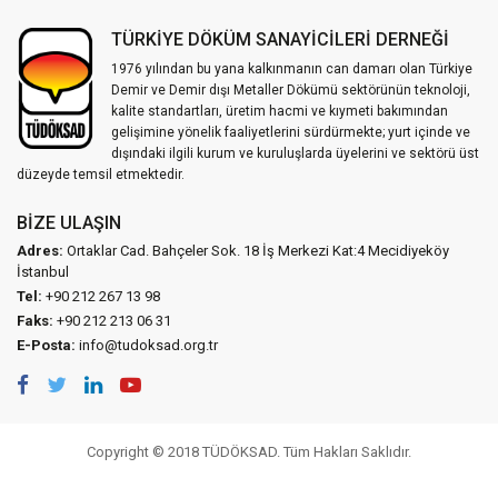
TÜRKİYE DÖKÜM SANAYİCİLERİ DERNEĞİ
1976 yılından bu yana kalkınmanın can damarı olan Türkiye
Demir ve Demir dışı Metaller Dökümü sektörünün teknoloji,
kalite standartları, üretim hacmi ve kıymeti bakımından
gelişimine yönelik faaliyetlerini sürdürmekte; yurt içinde ve
dışındaki ilgili kurum ve kuruluşlarda üyelerini ve sektörü üst
düzeyde temsil etmektedir.
BIZE ULAŞIN
Adres:
Ortaklar Cad. Bahçeler Sok. 18 İş Merkezi Kat:4 Mecidiyeköy
İstanbul
Tel:
+90 212 267 13 98
Faks:
+90 212 213 06 31
E-Posta:
info@tudoksad.org.tr
Copyright © 2018 TÜDÖKSAD. Tüm Hakları Saklıdır.
Vidco Yazılım T.A.Ş.