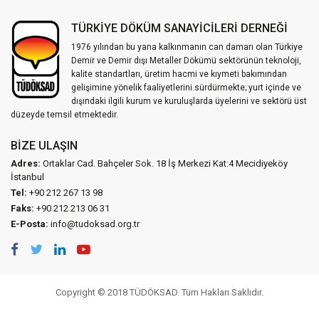
TÜRKİYE DÖKÜM SANAYİCİLERİ DERNEĞİ
1976 yılından bu yana kalkınmanın can damarı olan Türkiye
Demir ve Demir dışı Metaller Dökümü sektörünün teknoloji,
kalite standartları, üretim hacmi ve kıymeti bakımından
gelişimine yönelik faaliyetlerini sürdürmekte; yurt içinde ve
dışındaki ilgili kurum ve kuruluşlarda üyelerini ve sektörü üst
düzeyde temsil etmektedir.
BIZE ULAŞIN
Adres:
Ortaklar Cad. Bahçeler Sok. 18 İş Merkezi Kat:4 Mecidiyeköy
İstanbul
Tel:
+90 212 267 13 98
Faks:
+90 212 213 06 31
E-Posta:
info@tudoksad.org.tr
Copyright © 2018 TÜDÖKSAD. Tüm Hakları Saklıdır.
Vidco Yazılım T.A.Ş.