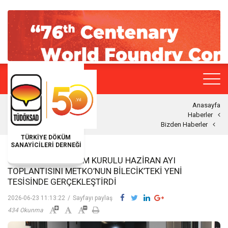
Anasayfa
Haberler
Bizden Haberler
TÜRKİYE DÖKÜM
SANAYİCİLERİ DERNEĞİ
TÜDÖKSAD YÖNETIM KURULU HAZIRAN AYI
TOPLANTISINI METKO’NUN BILECIK’TEKI YENI
TESISINDE GERÇEKLEŞTIRDI
2026-06-23 11:13:22
/
Sayfayı paylaş
434 Okunma