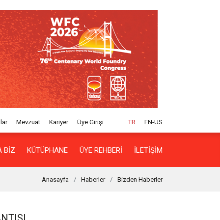
lar
Mevzuat
Kariyer
Üye Girişi
TR
EN-US
 BIZ
KÜTÜPHANE
ÜYE REHBERI
İLETIŞIM
Anasayfa
Haberler
Bizden Haberler
NTISI