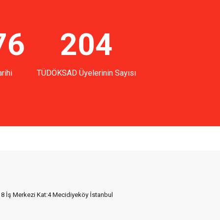
76
204
rihi
TÜDÖKSAD Üyelerinin Sayısı
18 İş Merkezi Kat:4 Mecidiyeköy İstanbul