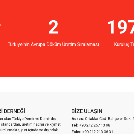
r
2
19
Türkiye'nin Avrupa Döküm Üretim Sıralaması
Kuruluş Ta
İ DERNEĞİ
BIZE ULAŞIN
Adres:
Ortaklar Cad. Bahçeler Sok. 
ı olan Türkiye Demir ve Demir dışı
 standartları, üretim hacmi ve kıymeti
Tel:
+90 212 267 13 98
sürdürmekte; yurt içinde ve dışındaki
Faks:
+90 212 213 06 31