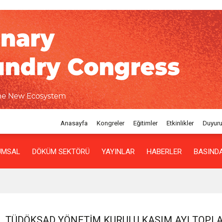
Anasayfa
Kongreler
Eğitimler
Etkinlikler
Duyuru
UMSAL
DÖKÜM SEKTÖRÜ
YAYINLAR
HABERLER
BASINDA
TÜDÖKSAD YÖNETIM KURULU KASIM AYI TOPLA