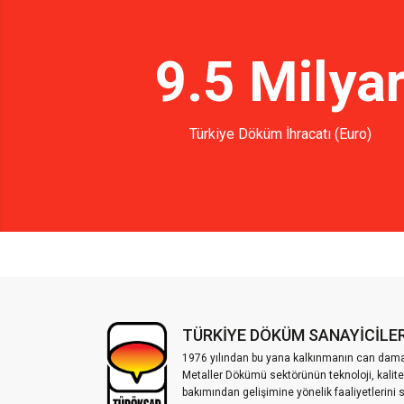
9.5 Milya
Türkiye Döküm İhracatı (Euro)
TÜRKİYE DÖKÜM SANAYİCİLER
1976 yılından bu yana kalkınmanın can damar
Metaller Dökümü sektörünün teknoloji, kalite
bakımından gelişimine yönelik faaliyetlerini 