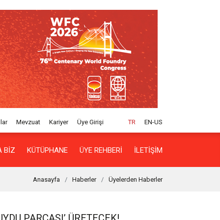
lar
Mevzuat
Kariyer
Üye Girişi
TR
EN-US
 BIZ
KÜTÜPHANE
ÜYE REHBERI
İLETIŞIM
Anasayfa
Haberler
Üyelerden Haberler
UYDU PARÇASI’ ÜRETECEK!