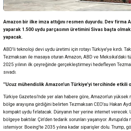
Amazon bir ilke imza attığını resmen duyurdu. Dev firma A
yaparak 1.500 uydu parçasının üretimini Sivas başta olma
yapacak.
ABD’li teknoloji devi uydu üretimi için rotayı Türkiye’ye kırdı. T
Tezmaksan ile masaya oturan Amazon, ABD ve Meksika’daki tüm ür
2025 yılının ilk çeyreğinde gerçekleştirmeyi hedefleyen Tezmaksa
sıvadı.
''Ucuz mühendislik Amazon’un Türkiye’yi tercihinde etkili o
Türkiye Gazetesi'nde yer alan habere göre, Amazon’un yüksek ma
bölge arayışına girdiğini belirten Tezmaksan CEO’su Hakan Ay
kompakt uydu fırlatacak. Dünyanın her yerine internet verecek. 
bölgeye baktılar. Çin’den tedarik sorunları yaşanıyor. Avrupa’da
istemiyor. Boeing’te 2035 yılına kadar siparişler dolu. Trump, 