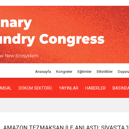
Anasayfa
Kongreler
Eğitimler
Etkinlikler
Duyuru
UMSAL
DÖKÜM SEKTÖRÜ
YAYINLAR
HABERLER
BASINDA
AMAZON TEZMAKSAN ILE ANLAŞTI: SIVAS’TA ‘