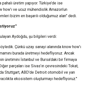
pahalı üretim yapıyor. Türkiye’de ise
ow how’ı ve ucuz mühendislik Amazon’un
emleri bizim en başarılı olduğumuz alan” dedi.
stiyoruz''
ulayan Aydoğdu, şu bilgileri verdi:
öyledik. Çünkü uzay sanayi alanında know how’ı
tamamını burada üretmeyi hedefliyoruz. Ancak
n üretimini İstanbul ve Bursa’daki bir firmaya
 Diğer parçaları ise Sivas’ın çevresindeki Tokat,
’da Stuttgart, ABD’de Detroit otomobil ve yan
cılıkta ekosistem oluşturmayı hedefliyoruz.''