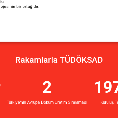
sinin bir ortağıdır.
Rakamlarla TÜDÖKSAD
r
2
19
Türkiye'nin Avrupa Döküm Üretim Sıralaması
Kuruluş Ta