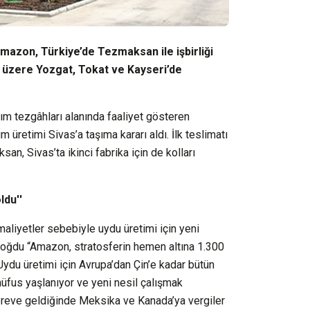
mazon, Türkiye’de Tezmaksan ile işbirliği
k üzere Yozgat, Tokat ve Kayseri’de
akım tezgâhları alanında faaliyet gösteren
etimi Sivas’a taşıma kararı aldı. İlk teslimatı
n, Sivas’ta ikinci fabrika için de kolları
ldu''
liyetler sebebiyle uydu üretimi için yeni
doğdu “Amazon, stratosferin hemen altına 1.300
Uydu üretimi için Avrupa’dan Çin’e kadar bütün
 nüfus yaşlanıyor ve yeni nesil çalışmak
göreve geldiğinde Meksika ve Kanada’ya vergiler