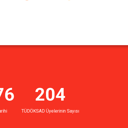
76
204
rihi
TÜDÖKSAD Üyelerinin Sayısı