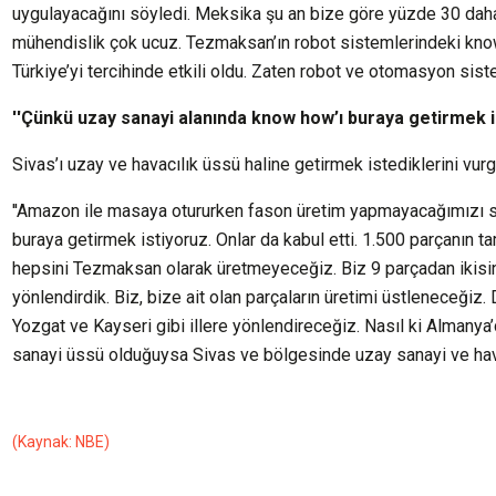
uygulayacağını söyledi. Meksika şu an bize göre yüzde 30 daha 
mühendislik çok ucuz. Tezmaksan’ın robot sistemlerindeki kn
Türkiye’yi tercihinde etkili oldu. Zaten robot ve otomasyon sist
''Çünkü uzay sanayi alanında know how’ı buraya getirmek i
Sivas’ı uzay ve havacılık üssü haline getirmek istediklerini vurg
''Amazon ile masaya otururken fason üretim yapmayacağımızı s
buraya getirmek istiyoruz. Onlar da kabul etti. 1.500 parçanın 
hepsini Tezmaksan olarak üretmeyeceğiz. Biz 9 parçadan ikisini
yönlendirdik. Biz, bize ait olan parçaların üretimi üstleneceğiz.
Yozgat ve Kayseri gibi illere yönlendireceğiz. Nasıl ki Almanya
sanayi üssü olduğuysa Sivas ve bölgesinde uzay sanayi ve hava
(Kaynak: NBE)