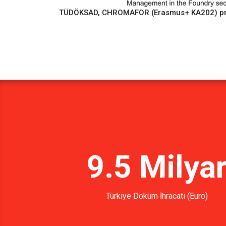
TÜDÖKSAD, CHROMAFOR (Erasmus+ KA202) proje
9.5 Milya
Türkiye Döküm İhracatı (Euro)