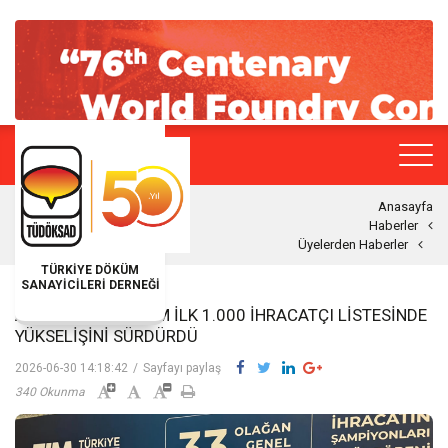
Anasayfa
Haberler
Üyelerden Haberler
TÜRKİYE DÖKÜM
SANAYİCİLERİ DERNEĞİ
AYD OTOMOTIV, TİM İLK 1.000 İHRACATÇI LISTESINDE
YÜKSELIŞINI SÜRDÜRDÜ
2026-06-30 14:18:42
/
Sayfayı paylaş
340 Okunma