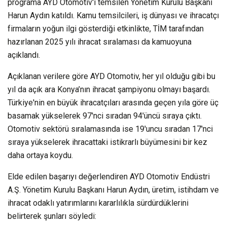
programa AYD Otomotiv'i temsilen Yönetim Kurulu Başkanı
Harun Aydın katıldı. Kamu temsilcileri, iş dünyası ve ihracatçı
firmaların yoğun ilgi gösterdiği etkinlikte, TİM tarafından
hazırlanan 2025 yılı ihracat sıralaması da kamuoyuna
açıklandı.
Açıklanan verilere göre AYD Otomotiv, her yıl olduğu gibi bu
yıl da açık ara Konya’nın ihracat şampiyonu olmayı başardı.
Türkiye'nin en büyük ihracatçıları arasında geçen yıla göre üç
basamak yükselerek 97'nci sıradan 94'üncü sıraya çıktı.
Otomotiv sektörü sıralamasında ise 19'uncu sıradan 17'nci
sıraya yükselerek ihracattaki istikrarlı büyümesini bir kez
daha ortaya koydu.
Elde edilen başarıyı değerlendiren AYD Otomotiv Endüstri
A.Ş. Yönetim Kurulu Başkanı Harun Aydın, üretim, istihdam ve
ihracat odaklı yatırımlarını kararlılıkla sürdürdüklerini
belirterek şunları söyledi: