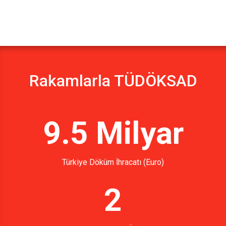
Rakamlarla TÜDÖKSAD
9.5 Milyar
Türkiye Döküm İhracatı (Euro)
2