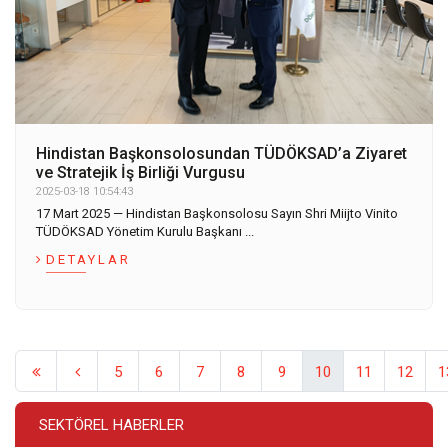
Hindistan Başkonsolosundan TÜDÖKSAD’a Ziyaret
ve Stratejik İş Birliği Vurgusu
2025-03-18 10:54:43
17 Mart 2025 — Hindistan Başkonsolosu Sayın Shri Miijto Vinito
TÜDÖKSAD Yönetim Kurulu Başkanı ...
DETAYLAR
5
6
7
8
9
10
11
12
1
SEKTÖREL HABERLER