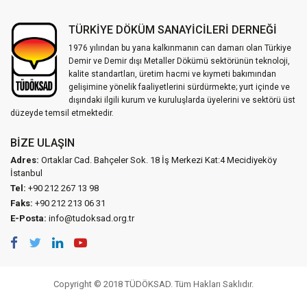
TÜRKİYE DÖKÜM SANAYİCİLERİ DERNEĞİ
1976 yılından bu yana kalkınmanın can damarı olan Türkiye
Demir ve Demir dışı Metaller Dökümü sektörünün teknoloji,
kalite standartları, üretim hacmi ve kıymeti bakımından
gelişimine yönelik faaliyetlerini sürdürmekte; yurt içinde ve
dışındaki ilgili kurum ve kuruluşlarda üyelerini ve sektörü üst
düzeyde temsil etmektedir.
BIZE ULAŞIN
Adres:
Ortaklar Cad. Bahçeler Sok. 18 İş Merkezi Kat:4 Mecidiyeköy
İstanbul
Tel:
+90 212 267 13 98
Faks:
+90 212 213 06 31
E-Posta:
info@tudoksad.org.tr
Copyright © 2018 TÜDÖKSAD. Tüm Hakları Saklıdır.
Vidco Yazılım T.A.Ş.