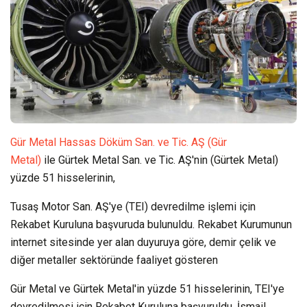
Gür Metal Hassas Döküm San. ve Tic. AŞ (Gür
Metal)
ile Gürtek Metal San. ve Tic. AŞ'nin (Gürtek Metal)
yüzde 51 hisselerinin,
Tusaş Motor San. AŞ'ye (TEI) devredilme işlemi için
Rekabet Kuruluna başvuruda bulunuldu. Rekabet Kurumunun
internet sitesinde yer alan duyuruya göre, demir çelik ve
diğer metaller sektöründe faaliyet gösteren
Gür Metal ve Gürtek Metal'in yüzde 51 hisselerinin, TEI'ye
devredilmesi için Rekabet Kuruluna başvuruldu. İsmail