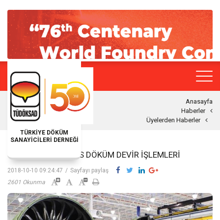
Anasayfa
Haberler
Üyelerden Haberler
TÜRKİYE DÖKÜM
SANAYİCİLERİ DERNEĞİ
GÜR METAL HASSAS DÖKÜM DEVIR İŞLEMLERI
2018-10-10 09:24:47
/
Sayfayı paylaş
2601 Okunma