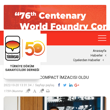
Anasayfa
Haberler
Üyelerden Haberler
TÜRKİYE DÖKÜM
SANAYİCİLERİ DERNEĞİ
KUTES UN GLOBAL COMPACT İMZACISI OLDU
2022-10-20 13:31:34
/
Sayfayı paylaş
1759 Okunma