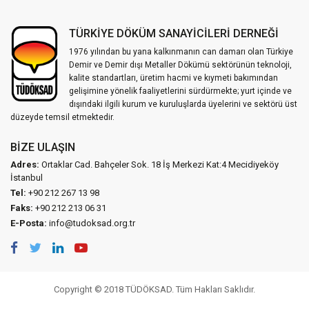
TÜRKİYE DÖKÜM SANAYİCİLERİ DERNEĞİ
1976 yılından bu yana kalkınmanın can damarı olan Türkiye
Demir ve Demir dışı Metaller Dökümü sektörünün teknoloji,
kalite standartları, üretim hacmi ve kıymeti bakımından
gelişimine yönelik faaliyetlerini sürdürmekte; yurt içinde ve
dışındaki ilgili kurum ve kuruluşlarda üyelerini ve sektörü üst
düzeyde temsil etmektedir.
BIZE ULAŞIN
Adres:
Ortaklar Cad. Bahçeler Sok. 18 İş Merkezi Kat:4 Mecidiyeköy
İstanbul
Tel:
+90 212 267 13 98
Faks:
+90 212 213 06 31
E-Posta:
info@tudoksad.org.tr
Copyright © 2018 TÜDÖKSAD. Tüm Hakları Saklıdır.
Vidco Yazılım T.A.Ş.