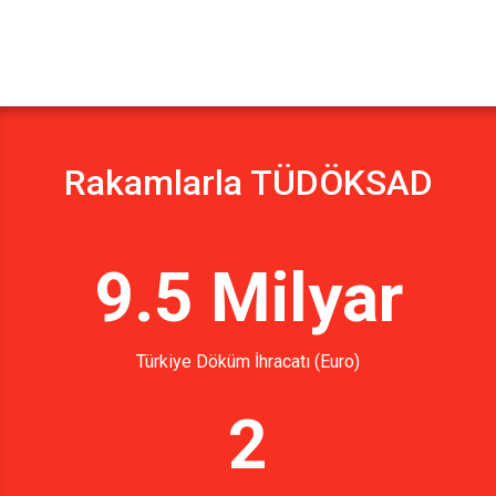
Rakamlarla TÜDÖKSAD
9.5 Milyar
Türkiye Döküm İhracatı (Euro)
2