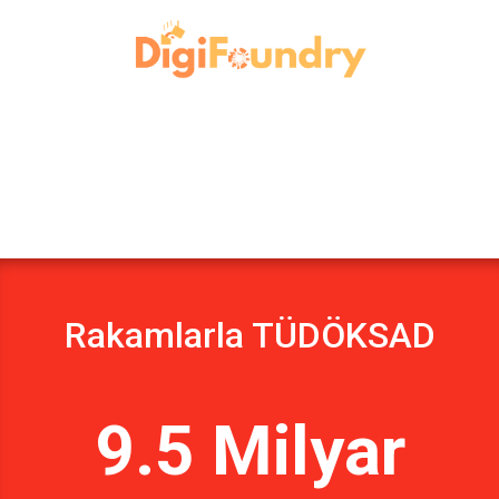
Rakamlarla TÜDÖKSAD
9.5 Milyar