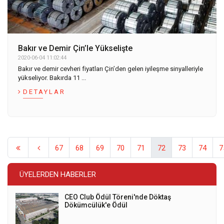
Bakır ve Demir Çin’le Yükselişte
2020-06-04 11:02:44
Bakır ve demir cevheri fiyatları Çin’den gelen iyileşme sinyalleriyle
yükseliyor. Bakırda 11 ...
DETAYLAR
67
68
69
70
71
72
73
74
7
ÜYELERDEN HABERLER
CEO Club Ödül Töreni'nde Döktaş
Dökümcülük'e Ödül