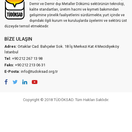
Demir ve Demir dışı Metaller Dökümü sektörünün teknoloji,
kalite standartları, üretim hacmi ve kıymeti bakımından
gelişimine yönelik faaliyetlerini sürdürmekte; yurt içinde ve
dışındaki ilgili kurum ve kuruluşlarda üyelerini ve sektörü üst
düzeyde temsil etmektedir.
BIZE ULAŞIN
Adres:
Ortaklar Cad. Bahçeler Sok. 18 İş Merkezi Kat:4 Mecidiyeköy
İstanbul
Tel:
+90 212 267 13 98
Faks:
+90 212 213 06 31
E-Posta:
info@tudoksad.org.tr
Copyright © 2018 TÜDÖKSAD. Tüm Hakları Saklıdır.
Vidco Yazılım T.A.Ş.