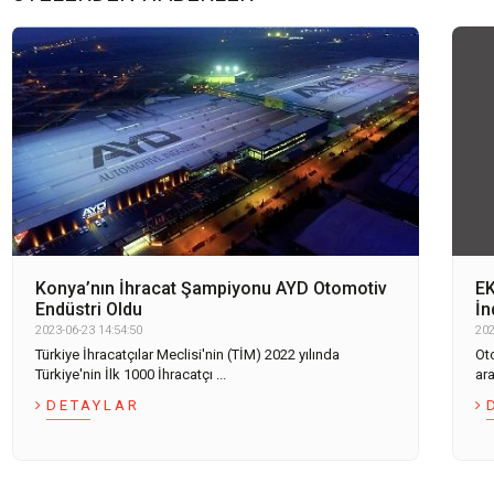
Konya’nın İhracat Şampiyonu AYD Otomotiv
EK
Endüstri Oldu
İn
2023-06-23 14:54:50
202
Türkiye İhracatçılar Meclisi'nin (TİM) 2022 yılında
Ot
Türkiye'nin İlk 1000 İhracatçı ...
ar
DETAYLAR