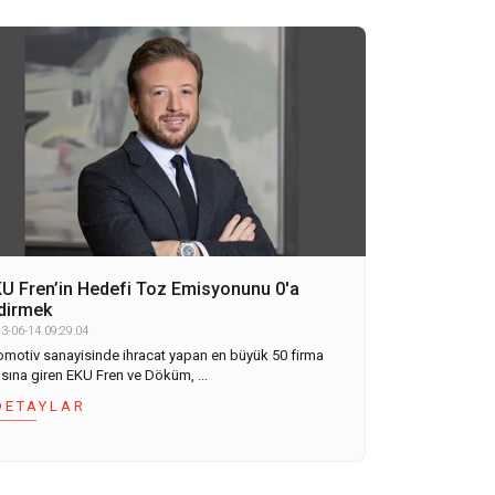
U Fren’in Hedefi Toz Emisyonunu 0'a
dirmek
3-06-14 09:29:04
omotiv sanayisinde ihracat yapan en büyük 50 firma
asına giren EKU Fren ve Döküm, ...
DETAYLAR