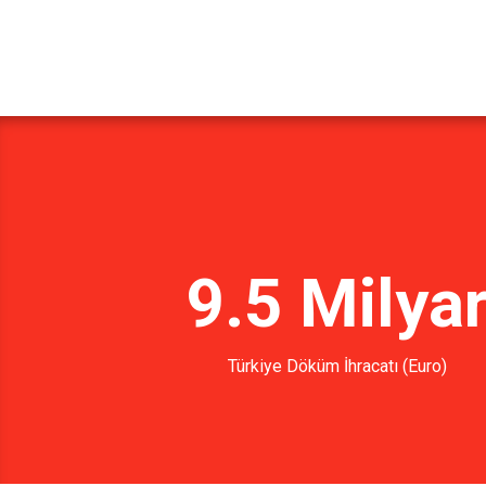
9.5 Milya
Türkiye Döküm İhracatı (Euro)