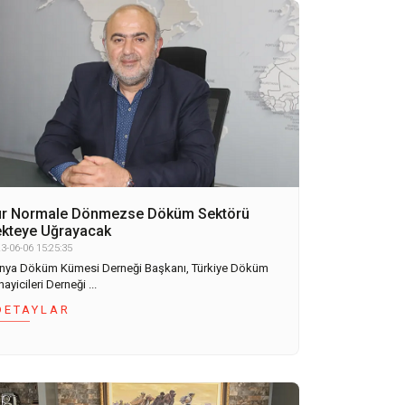
ur Normale Dönmezse Döküm Sektörü
kteye Uğrayacak
3-06-06 15:25:35
nya Döküm Kümesi Derneği Başkanı, Türkiye Döküm
ayicileri Derneği ...
DETAYLAR