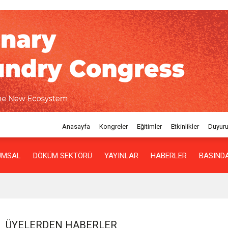
Anasayfa
Kongreler
Eğitimler
Etkinlikler
Duyuru
UMSAL
DÖKÜM SEKTÖRÜ
YAYINLAR
HABERLER
BASINDA
ÜYELERDEN HABERLER