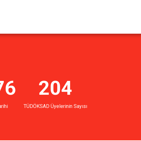
76
204
rihi
TÜDÖKSAD Üyelerinin Sayısı