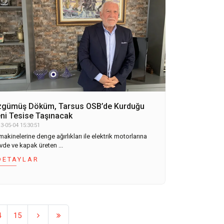
gümüş Döküm, Tarsus OSB’de Kurduğu
ni Tesise Taşınacak
3-05-04 15:30:51
makinelerine denge ağırlıkları ile elektrik motorlarına
vde ve kapak üreten ...
DETAYLAR
4
15