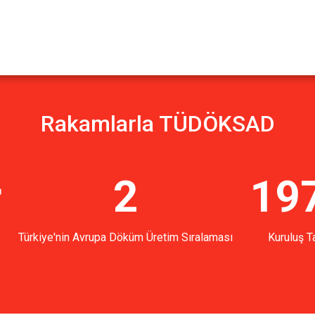
Rakamlarla TÜDÖKSAD
r
2
19
Türkiye'nin Avrupa Döküm Üretim Sıralaması
Kuruluş Ta