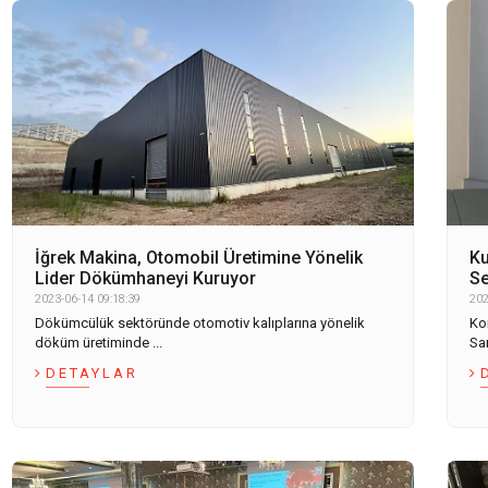
İğrek Makina, Otomobil Üretimine Yönelik
K
Lider Dökümhaneyi Kuruyor
Se
2023-06-14 09:18:39
202
Dökümcülük sektöründe otomotiv kalıplarına yönelik
Ko
döküm üretiminde ...
San
DETAYLAR