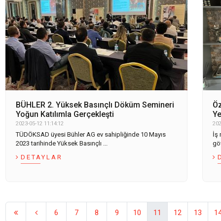
BÜHLER 2. Yüksek Basınçlı Döküm Semineri
Öz
Yoğun Katılımla Gerçekleşti
Ye
2023-05-12 11:14:12
202
TÜDÖKSAD üyesi Bühler AG ev sahipliğinde 10 Mayıs
İş 
2023 tarihinde Yüksek Basınçlı ...
gö
DETAYLAR
6
7
8
9
10
11
12
13
1