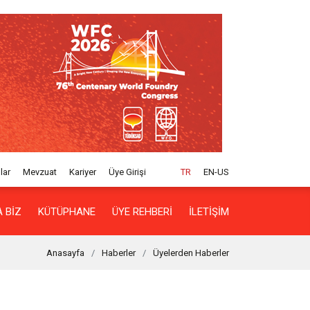
lar
Mevzuat
Kariyer
Üye Girişi
TR
EN-US
 BIZ
KÜTÜPHANE
ÜYE REHBERI
İLETIŞIM
Anasayfa
Haberler
Üyelerden Haberler