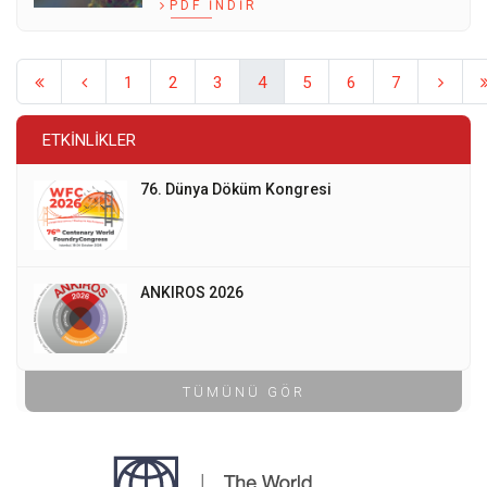
PDF İNDIR
1
2
3
4
5
6
7
ETKINLIKLER
76. Dünya Döküm Kongresi
ANKIROS 2026
TÜMÜNÜ GÖR