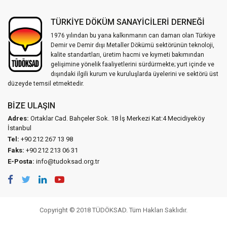
TÜRKİYE DÖKÜM SANAYİCİLERİ DERNEĞİ
1976 yılından bu yana kalkınmanın can damarı olan Türkiye
Demir ve Demir dışı Metaller Dökümü sektörünün teknoloji,
kalite standartları, üretim hacmi ve kıymeti bakımından
gelişimine yönelik faaliyetlerini sürdürmekte; yurt içinde ve
dışındaki ilgili kurum ve kuruluşlarda üyelerini ve sektörü üst
düzeyde temsil etmektedir.
BIZE ULAŞIN
Adres:
Ortaklar Cad. Bahçeler Sok. 18 İş Merkezi Kat:4 Mecidiyeköy
İstanbul
Tel:
+90 212 267 13 98
Faks:
+90 212 213 06 31
E-Posta:
info@tudoksad.org.tr
Copyright © 2018 TÜDÖKSAD. Tüm Hakları Saklıdır.
Vidco Yazılım T.A.Ş.