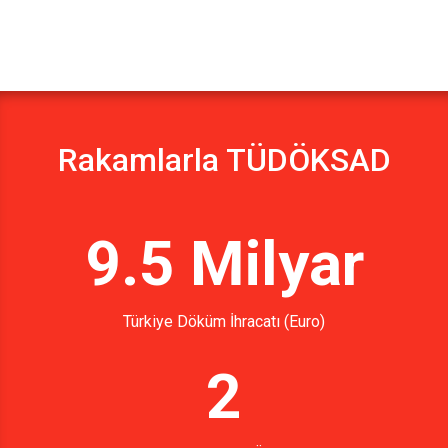
Rakamlarla TÜDÖKSAD
9.5 Milyar
Türkiye Döküm İhracatı (Euro)
2