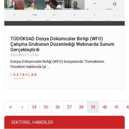
TÜDÖKSAD Dünya Dökümcüler Birliği (WFO)
Çalışma Grubunun Düzenlediği Webinarda Sunum
Gerçekleştirdi
2020-09-23 11:01:40
Dünya Dökümcüler Birliği (WFO) bünyesinde "Derneklerin
Yönetimi Hakkında İyi ...
DETAYLAR
34
35
36
37
38
39
40
41
4
SEKTÖREL HABERLER