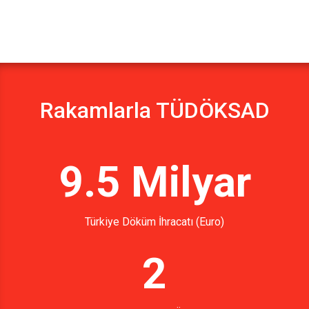
Rakamlarla TÜDÖKSAD
9.5 Milyar
Türkiye Döküm İhracatı (Euro)
2