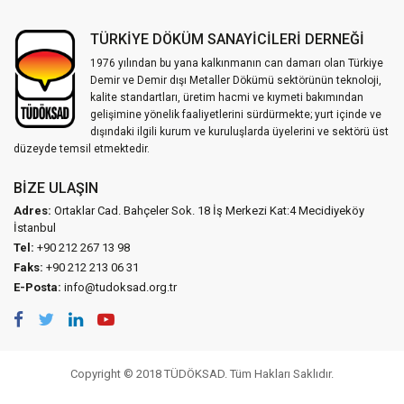
TÜRKİYE DÖKÜM SANAYİCİLERİ DERNEĞİ
1976 yılından bu yana kalkınmanın can damarı olan Türkiye
Demir ve Demir dışı Metaller Dökümü sektörünün teknoloji,
kalite standartları, üretim hacmi ve kıymeti bakımından
gelişimine yönelik faaliyetlerini sürdürmekte; yurt içinde ve
dışındaki ilgili kurum ve kuruluşlarda üyelerini ve sektörü üst
düzeyde temsil etmektedir.
BIZE ULAŞIN
Adres:
Ortaklar Cad. Bahçeler Sok. 18 İş Merkezi Kat:4 Mecidiyeköy
İstanbul
Tel:
+90 212 267 13 98
Faks:
+90 212 213 06 31
E-Posta:
info@tudoksad.org.tr
Copyright © 2018 TÜDÖKSAD. Tüm Hakları Saklıdır.
Vidco Yazılım T.A.Ş.