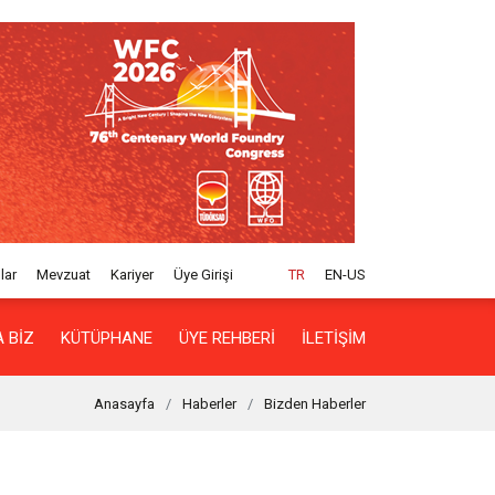
lar
Mevzuat
Kariyer
Üye Girişi
TR
EN-US
 BIZ
KÜTÜPHANE
ÜYE REHBERI
İLETIŞIM
Anasayfa
Haberler
Bizden Haberler