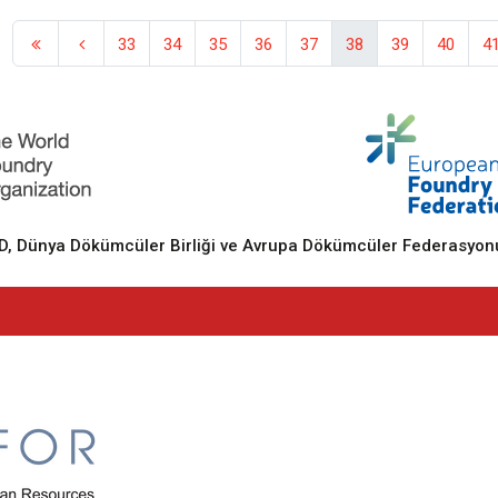
33
34
35
36
37
38
39
40
4
 Dünya Dökümcüler Birliği ve Avrupa Dökümcüler Federasyonu