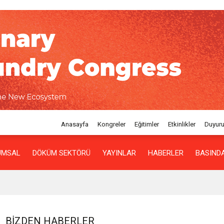
Anasayfa
Kongreler
Eğitimler
Etkinlikler
Duyuru
UMSAL
DÖKÜM SEKTÖRÜ
YAYINLAR
HABERLER
BASINDA
BIZDEN HABERLER