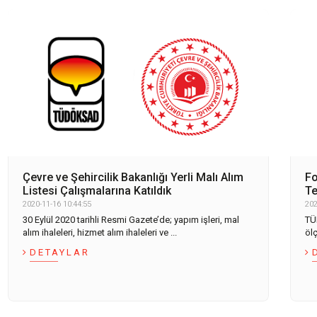
Çevre ve Şehircilik Bakanlığı Yerli Malı Alım
Fo
Listesi Çalışmalarına Katıldık
Te
2020-11-16 10:44:55
202
30 Eylül 2020 tarihli Resmi Gazete’de; yapım işleri, mal
TÜ
alım ihaleleri, hizmet alım ihaleleri ve ...
ölç
DETAYLAR