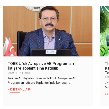
TOBB Ufuk Avrupa ve AB Programları
Tİ
İstişare Toplantısına Katıldık
Ka
To
2020-11-17 11:02:21
202
Türkiye-AB İlişkileri Ekseninde Ufuk Avrupa ve AB
Programları İstişare Toplantısı’nda konuşan ...
26
Mu
DETAYLAR