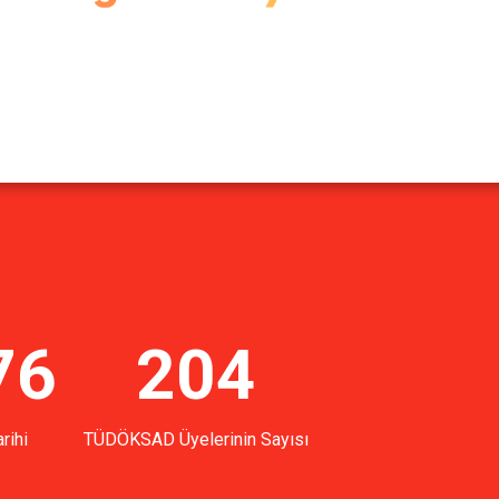
76
204
rihi
TÜDÖKSAD Üyelerinin Sayısı