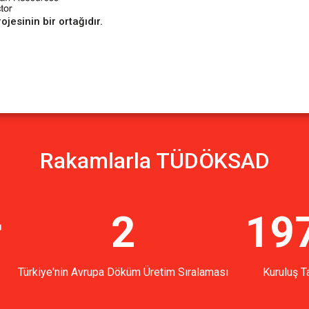
sinin bir ortağıdır.
Rakamlarla TÜDÖKSAD
r
2
19
Türkiye'nin Avrupa Döküm Üretim Sıralaması
Kuruluş Ta