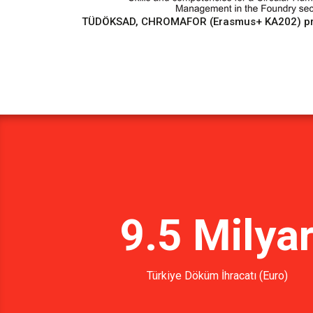
TÜDÖKSAD, CHROMAFOR (Erasmus+ KA202) proje
9.5 Milya
Türkiye Döküm İhracatı (Euro)