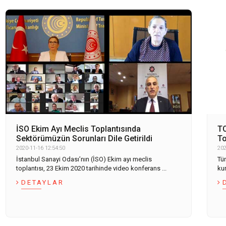
İSO Ekim Ayı Meclis Toplantısında
TO
Sektörümüzün Sorunları Dile Getirildi
To
2020-11-16 12:54:50
202
İstanbul Sanayi Odası’nın (İSO) Ekim ayı meclis
Tü
toplantısı, 23 Ekim 2020 tarihinde video konferans ...
kur
DETAYLAR