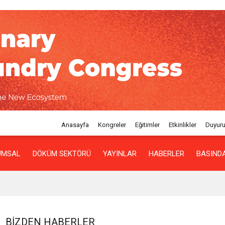
Anasayfa
Kongreler
Eğitimler
Etkinlikler
Duyuru
UMSAL
DÖKÜM SEKTÖRÜ
YAYINLAR
HABERLER
BASINDA
BIZDEN HABERLER