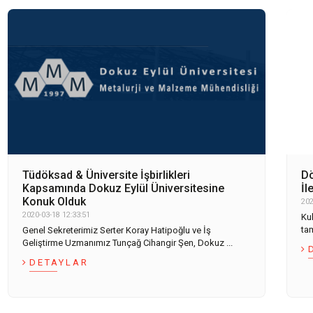
Tüdöksad & Üniversite İşbirlikleri
Dö
Kapsamında Dokuz Eylül Üniversitesine
İl
Konuk Olduk
202
2020-03-18 12:33:51
Ku
tam
Genel Sekreterimiz Serter Koray Hatipoğlu ve İş
Geliştirme Uzmanımız Tunçağ Cihangir Şen, Dokuz ...
DETAYLAR