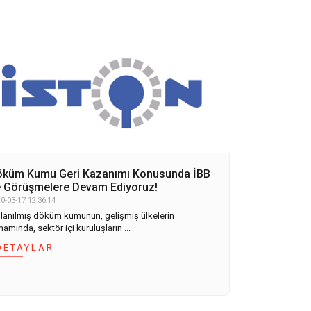
küm Kumu Geri Kazanımı Konusunda İBB
e Görüşmelere Devam Ediyoruz!
0-03-17 12:36:14
llanılmış döküm kumunun, gelişmiş ülkelerin
amında, sektör içi kuruluşların ...
DETAYLAR