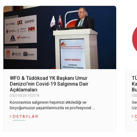
WFO & Tüdöksad YK Başkanı Umur
TÜ
Denizci'nin Covid-19 Salgınına Dair
Ka
Açıklamaları
Bu
2020-03-26 13:20:18
202
Koronavirüs salgınının hepimizi etkilediği ve
Ge
birçoğumuzun yaşamlarımızda ve profesyonel ...
Uz
DETAYLAR