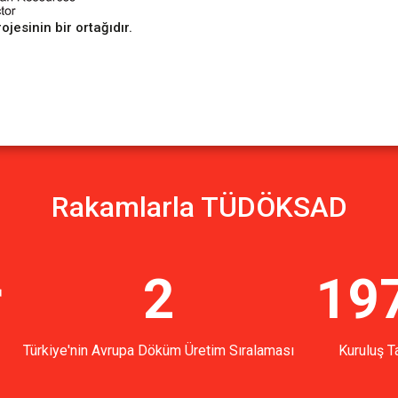
sinin bir ortağıdır.
Rakamlarla TÜDÖKSAD
r
2
19
Türkiye'nin Avrupa Döküm Üretim Sıralaması
Kuruluş Ta