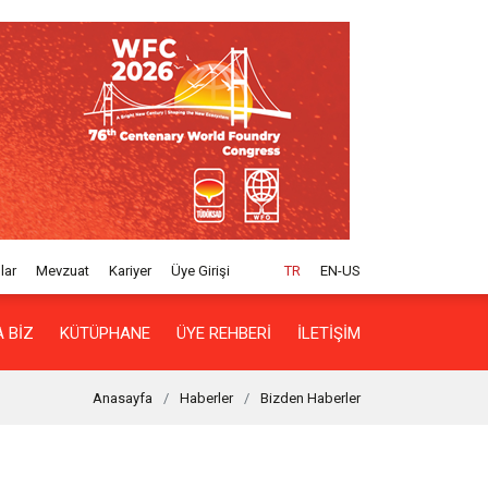
lar
Mevzuat
Kariyer
Üye Girişi
TR
EN-US
 BIZ
KÜTÜPHANE
ÜYE REHBERI
İLETIŞIM
Anasayfa
Haberler
Bizden Haberler