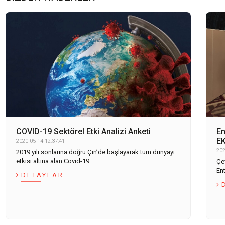
COVID-19 Sektörel Etki Analizi Anketi
En
EK
2020-05-14 12:37:41
202
2019 yılı sonlarına doğru Çin’de başlayarak tüm dünyayı
etkisi altına alan Covid-19 ...
Çe
Ent
DETAYLAR