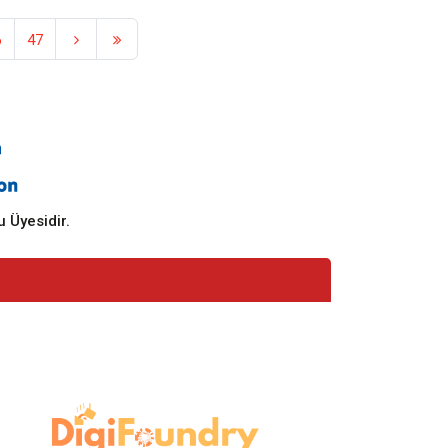
6
47
 Üyesidir.