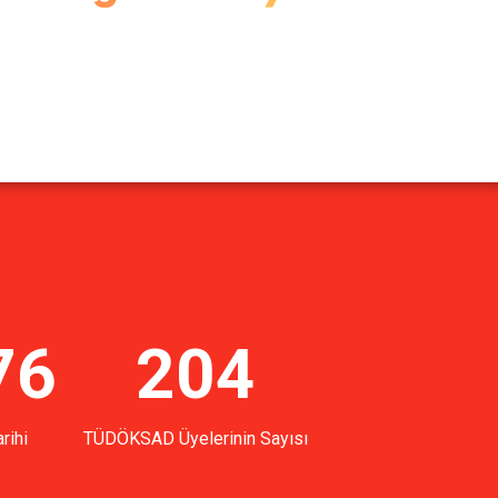
76
204
rihi
TÜDÖKSAD Üyelerinin Sayısı