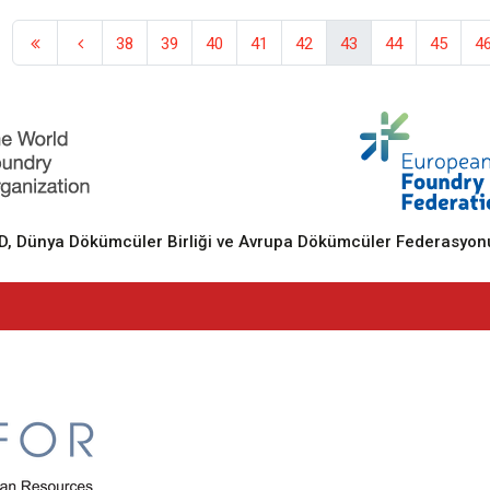
38
39
40
41
42
43
44
45
4
 Dünya Dökümcüler Birliği ve Avrupa Dökümcüler Federasyonu