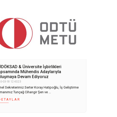
DÖKSAD & Üniversite İşbirlikleri
psamında Mühendis Adaylarıyla
luşmaya Devam Ediyoruz
0-03-18 12:43:23
nel Sekreterimiz Serter Koray Hatipoğlu, İş Geliştirme
manımız Tunçağ Cihangir Şen ve ...
DETAYLAR