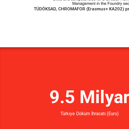
TÜDÖKSAD, CHROMAFOR (Erasmus+ KA202) proje
9.5 Milya
Türkiye Döküm İhracatı (Euro)