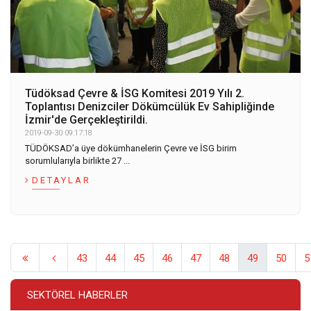
Tüdöksad Çevre & İSG Komitesi 2019 Yılı 2.
Toplantısı Denizciler Dökümcülük Ev Sahipliğinde
İzmir'de Gerçekleştirildi.
2019-09-30 09:17:18
TÜDÖKSAD’a üye dökümhanelerin Çevre ve İSG birim
sorumlularıyla birlikte 27 ...
DETAYLAR
43
44
45
46
47
48
49
50
5
SEKTÖREL HABERLER