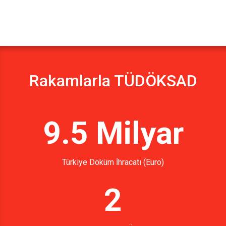
Rakamlarla TÜDÖKSAD
9.5 Milyar
Türkiye Döküm İhracatı (Euro)
2