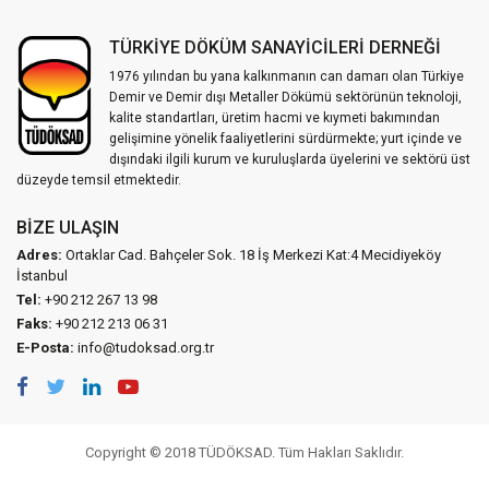
TÜRKİYE DÖKÜM SANAYİCİLERİ DERNEĞİ
1976 yılından bu yana kalkınmanın can damarı olan Türkiye
Demir ve Demir dışı Metaller Dökümü sektörünün teknoloji,
kalite standartları, üretim hacmi ve kıymeti bakımından
gelişimine yönelik faaliyetlerini sürdürmekte; yurt içinde ve
dışındaki ilgili kurum ve kuruluşlarda üyelerini ve sektörü üst
düzeyde temsil etmektedir.
BIZE ULAŞIN
Adres:
Ortaklar Cad. Bahçeler Sok. 18 İş Merkezi Kat:4 Mecidiyeköy
İstanbul
Tel:
+90 212 267 13 98
Faks:
+90 212 213 06 31
E-Posta:
info@tudoksad.org.tr
Copyright © 2018 TÜDÖKSAD. Tüm Hakları Saklıdır.
Vidco Yazılım T.A.Ş.